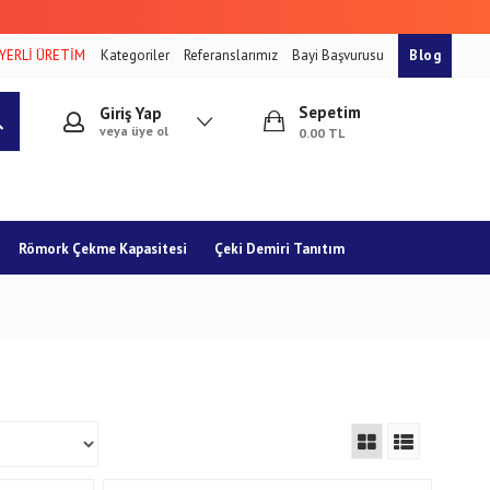
YERLİ ÜRETİM
Kategoriler
Referanslarımız
Bayi Başvurusu
Blog
Sepetim
Giriş Yap
veya üye ol
0.00 TL
Römork Çekme Kapasitesi
Çeki Demiri Tanıtım