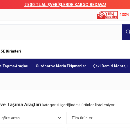
25
00 TL ALIŞVERİŞLERDE KARGO BEDAVA!
100% 
SE Birimleri
 Taşıma Araçları
Outdoor ve Marin Ekipmanlar
Çeki Demiri Montajı
ve Taşıma Araçları
kategorisi içeriğindeki ürünler listeleniyor