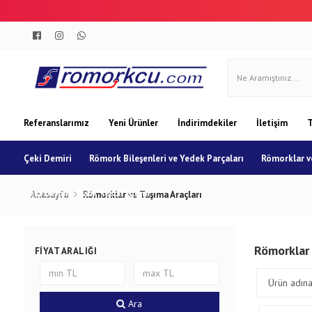
Referanslarımız
Yeni Ürünler
İndirimdekiler
İletişim
T
Çeki Demiri
Römork Bileşenleri ve Yedek Parçaları
Römorklar ve
Çeki Demiri Trafik Tescil İşlemi
Anasayfa
Römorklar ve Taşıma Araçları
Römorklar 
FIYAT ARALIĞI
Ara