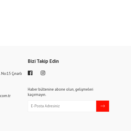
Bizi Takip Edin
. No:15 Çınarlı
6
Haber bültenine abone olun, gelişmeleri
kaçırmayın.
com.tr